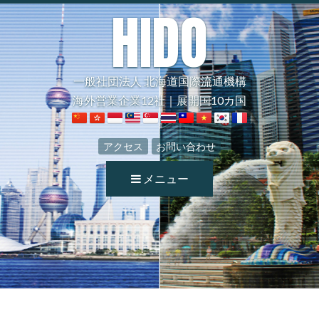
HIDO
一般社団法人 北海道国際流通機構
海外営業企業12社｜展開国10カ国
アクセス
お問い合わせ
メニュー