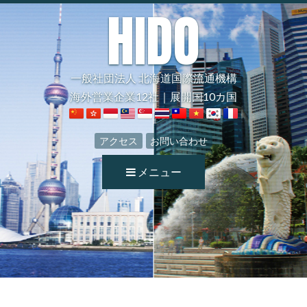
HIDO
一般社団法人 北海道国際流通機構
海外営業企業12社｜展開国10カ国
アクセス
お問い合わせ
メニュー