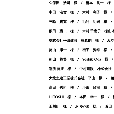
久保田 浩司 様 / 橋本 眞一 様
中田 浩貴 様 / 木村 利子 様 
三輪 貴寛 様 / 毛利 明嗣 様 
藪田 憲二 様 / 木村 千恵子 様
山本
株式会社平田建設 椿真嗣 様 /
み
徳山 淳一 様 /
増子 賢幸 様 /
新山 将督 様 / Yoshiki Oda 様
別所 寛康 様 / 中村建設 株式会社
大北土建工業株式会社 平山 様 / 
高田 秀司 様 / 小田 玲司 様 / 
HITOSHI 様 / 本田 幸一 様 
玉川組 様 / おおやま 様 / 荒田