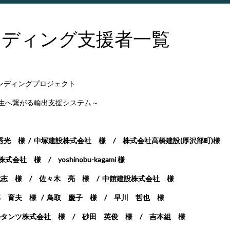
ンディング支援者一覧
ドファンディングプロジェクト
生へ繋がる輸出支援システム～
秀光 様 /
中塚建設株式会社 様 / 株式会社高橋建設(厚沢部町)様
会社 様 / yoshinobu-kagami 様
志 様 / 佐々木 亮 様 /
中館建設株式会社 様
 育夫 様 /
鳥取 慶子 様 / 早川 哲也 様
ルタンツ株式会社 様 /
砂田 英俊 様 / 吉本組 様