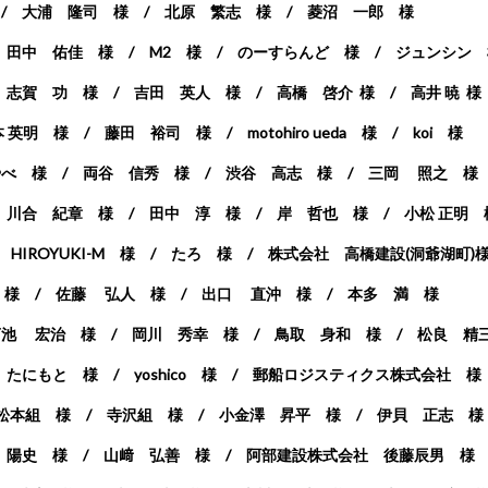
 / 大浦 隆司 様 /
北原 繁志 様 / 菱沼 一郎 様
/ 田中 佑佳 様 /
M2 様 / のーすらんど 様 / ジュンシン
/
志賀 功 様 / 吉田 英人 様 / 高橋 啓介 様 / 高井 暁 
 英明 様 / 藤田 裕司 様 / motohiro ueda 様 / koi 様
やべ 様 / 両谷 信秀 様 / 渋谷 高志 様 / 三岡 照之 
 川合 紀章 様 / 田中 淳 様 / 岸 哲也 様 / 小松 正明 
 / HIROYUKI-M 様 / たろ 様 / 株式会社 高橋建設(洞爺湖町)
 様 / 佐藤 弘人 様 / 出口 直沖 様 / 本多 満 様
菊池 宏治 様 / 岡川 秀幸 様 / 鳥取 身和 様 /
松良 精
たにもと 様 / yoshico 様 /
郵船ロジスティクス株式会社 
/ 松本組 様 / 寺沢組 様 /
小金澤 昇平 様 / 伊貝 正志 
 陽史 様 / 山﨑 弘善 様 /
阿部建設株式会社 後藤辰男 