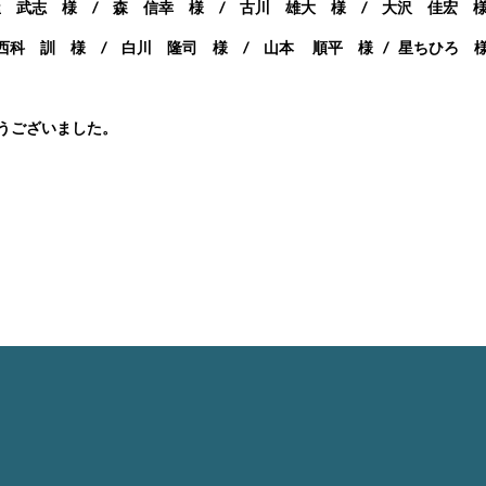
屋 武志 様 / 森 信幸 様 / 古川 雄大 様 /
大沢 佳宏 
西科 訓 様 / 白川 隆司 様 / 山本 順平 様 / 星ちひろ
うございました。