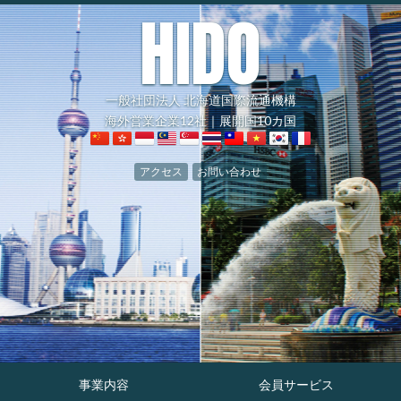
HIDO
一般社団法人 北海道国際流通機構
海外営業企業12社｜展開国10カ国
アクセス
お問い合わせ
事業内容
会員サービス