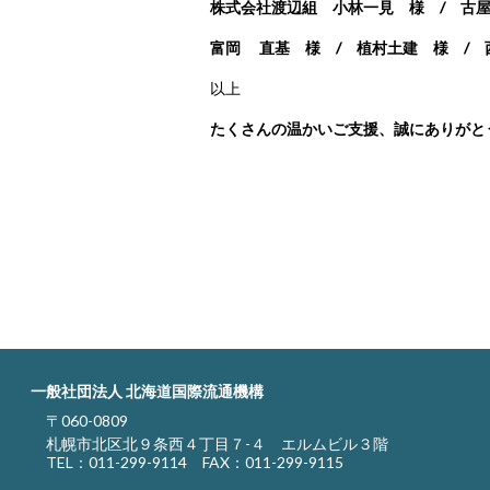
株式会社渡辺組 小林一見 様 / 古
富岡 直基 様 / 植村土建 様 / 
以上
たくさんの温かいご支援、誠にありがと
一般社団法人 北海道国際流通機構
〒060-0809
札幌市北区北９条西４丁目７-４ エルムビル３階
TEL：
011-299-9114
FAX：011-299-9115